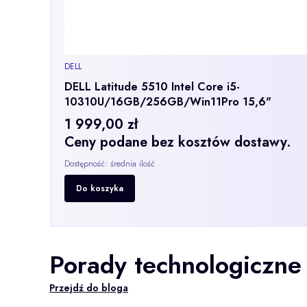
PRODUCENT
DELL
DELL Latitude 5510 Intel Core i5-
10310U/16GB/256GB/Win11Pro 15,6"
1 999,00 zł
Cena
Ceny podane bez kosztów dostawy.
Dostępność:
średnia ilość
Do koszyka
Porady technologiczne
Przejdź do bloga