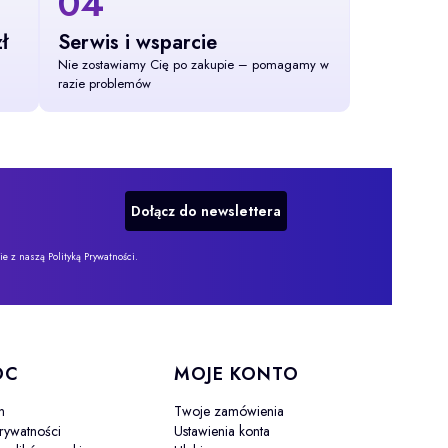
04
ł
Serwis i wsparcie
Nie zostawiamy Cię po zakupie – pomagamy w
razie problemów
Dołącz do newslettera
 z naszą Polityką Prywatności.
OC
MOJE KONTO
n
Twoje zamówienia
prywatności
Ustawienia konta