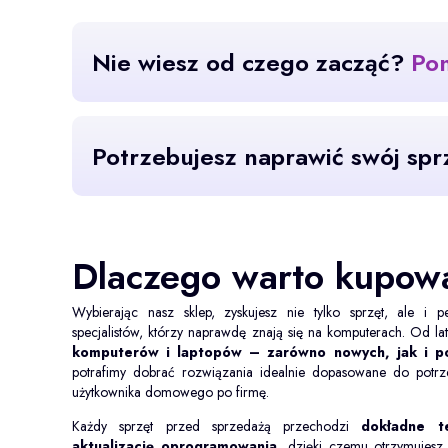
Nie wiesz od czego zacząć?
Pom
Skontaktuj się z nami
Potrzebujesz naprawić swój spr
Skontaktuj się z nami
Dlaczego warto kupo
Wybierając nasz sklep, zyskujesz nie tylko sprzęt, ale i
specjalistów, którzy naprawdę znają się na komputerach. Od la
komputerów i laptopów – zarówno nowych, jak i p
potrafimy dobrać rozwiązania idealnie dopasowane do potr
użytkownika domowego po firmę.
Każdy sprzęt przed sprzedażą przechodzi
dokładne t
aktualizację oprogramowania
, dzięki czemu otrzymujes