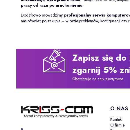
pracy od razu po uruchomieniu
.
Dodatkowo prowadzimy
profesjonalny serwis komputero
nas również po zakupie – w razie problemów, konfiguracji czy 
Zapisz się do 
zgarnij 5% zn
Obowiązuje na cały asortyment.
Linki w
O NAS
Kontakt
O firmie