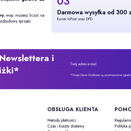
03
Darmowa wysyłka od 300 z
wy
, więc możesz liczyć na
Kurier InPost oraz DPD
rozbudowy sprzętu.
Newslettera i
Twój adres e-mail
iżki*
*Twoje Dane Osobowe są przetwarzane zgodnie
 stopce
OBSŁUGA KLIENTA
POM
Metody płatności
Regulami
Czas i koszty dostawy
Polityka 