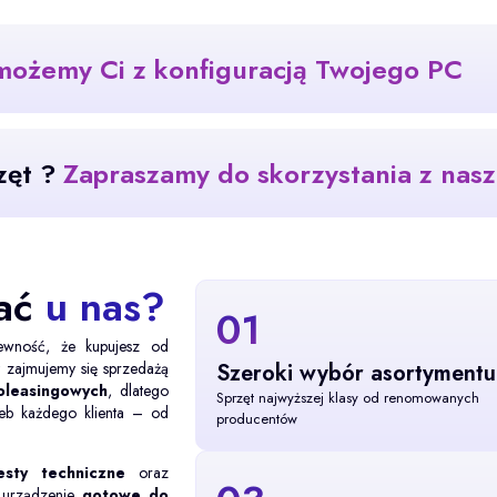
ożemy Ci z konfiguracją Twojego PC
zęt ?
Zapraszamy do skorzystania z nas
wać
u nas?
01
 pewność, że kupujesz od
t zajmujemy się sprzedażą
Szeroki wybór asortymentu
oleasingowych
, dlatego
Sprzęt najwyższej klasy od renomowanych
zeb każdego klienta – od
producentów
esty techniczne
oraz
z urządzenie
gotowe do