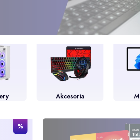
ery
Akcesoria
M
%